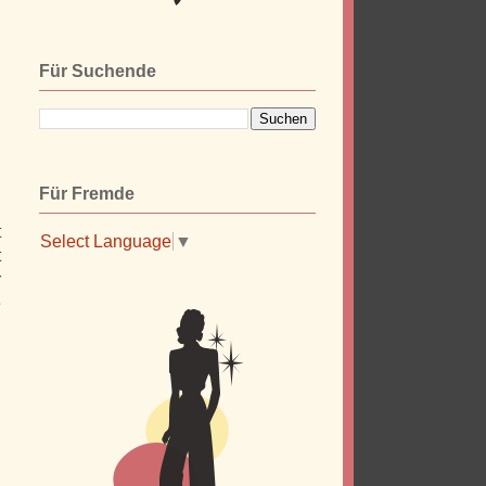
Für Suchende
Für Fremde
t
Select Language
▼
t
r
e
n