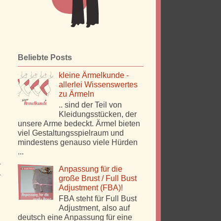
Beliebte Posts
kleine Ärmelkunde -
allerlei Wissenswertes
zu Ärmeln
.. sind der Teil von
Kleidungsstücken, der
unsere Arme bedeckt. Ärmel bieten
viel Gestaltungsspielraum und
mindestens genauso viele Hürden
...
r
Anpassung für die
r
große Brust / Full Bust
n
Adjustment (FBA)!
FBA steht für Full Bust
Adjustment, also auf
deutsch eine Anpassung für eine