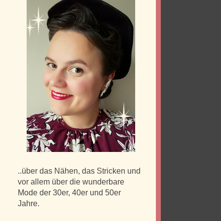
..über das Nähen, das Stricken und
vor allem über die wunderbare
Mode der 30er, 40er und 50er
Jahre.