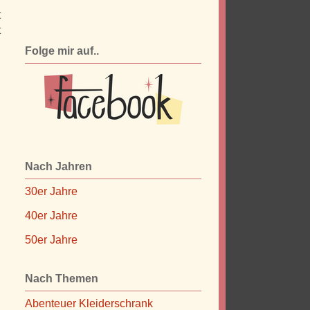
t
t
Folge mir auf..
Nach Jahren
30er Jahre
40er Jahre
50er Jahre
Nach Themen
Abenteuer Kleiderschrank