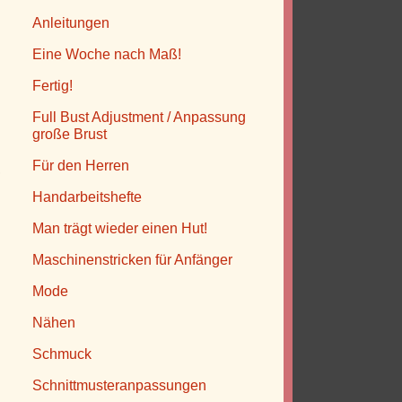
Anleitungen
Eine Woche nach Maß!
Fertig!
Full Bust Adjustment / Anpassung
große Brust
-
Für den Herren
,
Handarbeitshefte
Man trägt wieder einen Hut!
Maschinenstricken für Anfänger
Mode
Nähen
Schmuck
Schnittmusteranpassungen