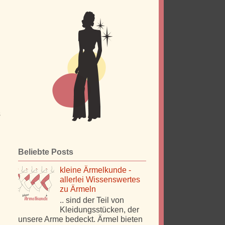
n
.
n
s
Beliebte Posts
kleine Ärmelkunde -
allerlei Wissenswertes
zu Ärmeln
.. sind der Teil von
Kleidungsstücken, der
unsere Arme bedeckt. Ärmel bieten