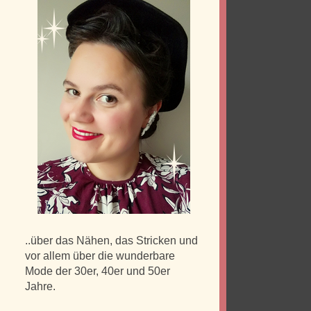
..über das Nähen, das Stricken und
vor allem über die wunderbare
Mode der 30er, 40er und 50er
Jahre.