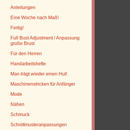
Anleitungen
Eine Woche nach Maß!
Fertig!
Full Bust Adjustment / Anpassung
große Brust
Für den Herren
Handarbeitshefte
n
Man trägt wieder einen Hut!
d
Maschinenstricken für Anfänger
Mode
d
Nähen
Schmuck
Schnittmusteranpassungen