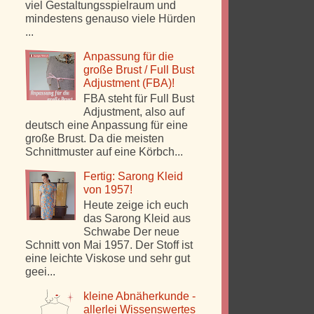
viel Gestaltungsspielraum und
mindestens genauso viele Hürden
...
Anpassung für die
große Brust / Full Bust
Adjustment (FBA)!
FBA steht für Full Bust
Adjustment, also auf
deutsch eine Anpassung für eine
große Brust. Da die meisten
Schnittmuster auf eine Körbch...
Fertig: Sarong Kleid
von 1957!
Heute zeige ich euch
das Sarong Kleid aus
Schwabe Der neue
Schnitt von Mai 1957. Der Stoff ist
eine leichte Viskose und sehr gut
geei...
kleine Abnäherkunde -
allerlei Wissenswertes