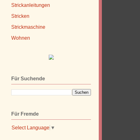
Strickanleitungen
Stricken
Strickmaschine
Wohnen
Für Suchende
Für Fremde
Select Language
▼