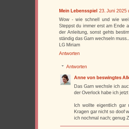
Mein Lebensspiel
23. Juni 2025
Wow - wie schnell und wie weit 
Steppst du immer erst am Ende al
der Anleitung, sonst gehts besti
ständig das Garn wechseln muss..
LG Miriam
Antworten
Antworten
Anne von beswingtes Alle
Das Garn wechsle ich auch
der Overlock habe ich jetzt
Ich wollte eigentlich ga
Kragen gar nicht so doof w
ich nochmal nach; genug Zei