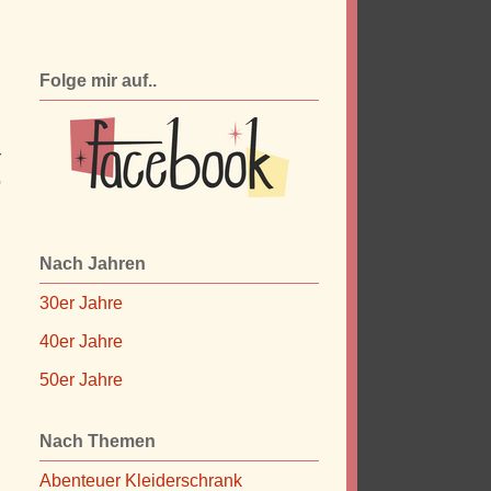
Folge mir auf..
r
o
d
Nach Jahren
30er Jahre
40er Jahre
50er Jahre
Nach Themen
Abenteuer Kleiderschrank