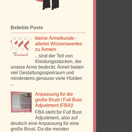
Beliebte Posts
d
kleine Ärmelkunde -
.
allerlei Wissenswertes
n
zu Ärmeln
r
.. sind der Teil von
Kleidungsstücken, der
unsere Arme bedeckt. Ärmel bieten
viel Gestaltungsspielraum und
mindestens genauso viele Hürden
...
Anpassung für die
große Brust / Full Bust
Adjustment (FBA)!
FBA steht für Full Bust
Adjustment, also auf
deutsch eine Anpassung für eine
große Brust. Da die meisten