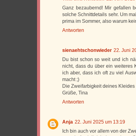
Ganz bezaubernd! Mir gefallen b
solche Schnittdetails sehr. Um mal
prima im Sommer, also warum kei
Antworten
sienaehtschonwieder
22. Juni 
Du bist schon so weit und ich n
nicht, dass du über ein weiteres 
ich aber, dass ich oft zu viel A
macht ;)
Die Zweifarbigkeit deines Kleides
Grüße, Tina
Antworten
Anja
22. Juni 2025 um 13:19
Ich bin auch vor allem von der Zwe