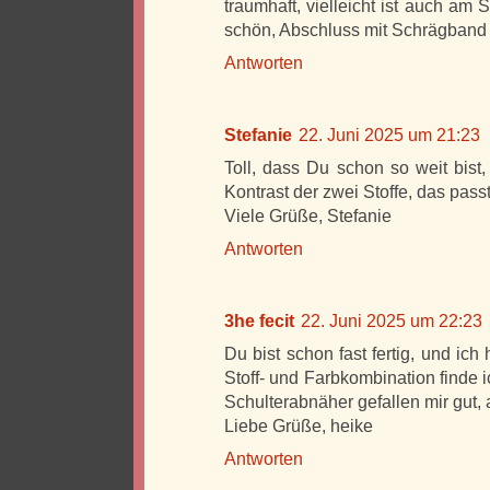
traumhaft, vielleicht ist auch am S
schön, Abschluss mit Schrägband
Antworten
Stefanie
22. Juni 2025 um 21:23
Toll, dass Du schon so weit bist,
Kontrast der zwei Stoffe, das pass
Viele Grüße, Stefanie
Antworten
3he fecit
22. Juni 2025 um 22:23
Du bist schon fast fertig, und ic
Stoff- und Farbkombination finde i
Schulterabnäher gefallen mir gut, 
Liebe Grüße, heike
Antworten