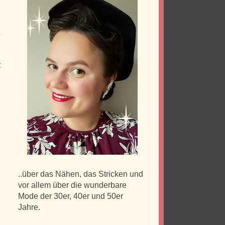
&
t
..über das Nähen, das Stricken und
vor allem über die wunderbare
Mode der 30er, 40er und 50er
Jahre.