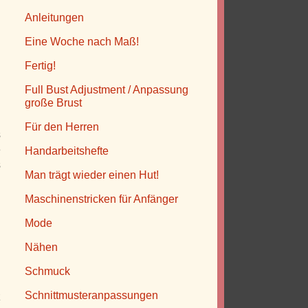
g
Anleitungen
h
Eine Woche nach Maß!
Fertig!
Full Bust Adjustment / Anpassung
große Brust
Für den Herren
s
e
Handarbeitshefte
s
Man trägt wieder einen Hut!
Maschinenstricken für Anfänger
Mode
Nähen
Schmuck
Schnittmusteranpassungen
z