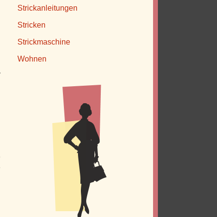
l
Strickanleitungen
Stricken
Strickmaschine
Wohnen
r
e
e