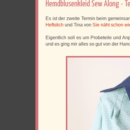
Hemdblusenkleid Sew Along - Teil
Es ist der zweite Termin beim gemein
Heftstich
und Tina von
Sie näht schon wie
Eigentlich soll es um Probeteile und An
und es ging mir alles so gut von der Hand