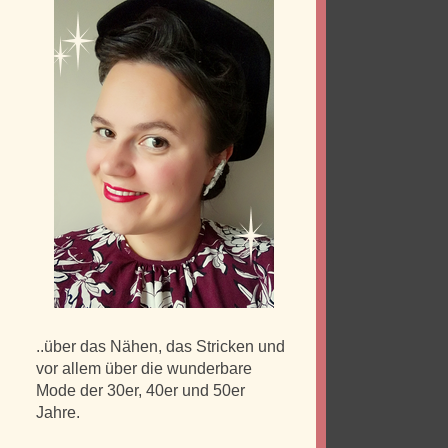
..über das Nähen, das Stricken und
vor allem über die wunderbare
Mode der 30er, 40er und 50er
Jahre.