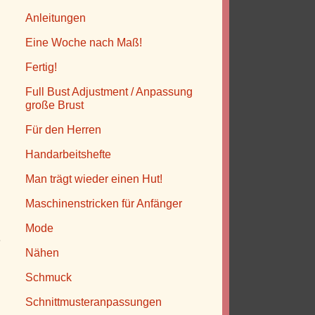
Anleitungen
Eine Woche nach Maß!
Fertig!
Full Bust Adjustment / Anpassung
große Brust
Für den Herren
Handarbeitshefte
Man trägt wieder einen Hut!
Maschinenstricken für Anfänger
d
h
Mode
e
Nähen
h
Schmuck
Schnittmusteranpassungen