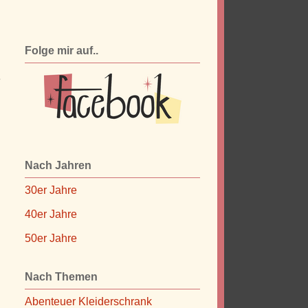
.
Folge mir auf..
d
e
Nach Jahren
30er Jahre
40er Jahre
50er Jahre
Nach Themen
Abenteuer Kleiderschrank