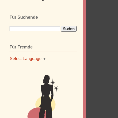
Für Suchende
Für Fremde
Select Language
▼
d